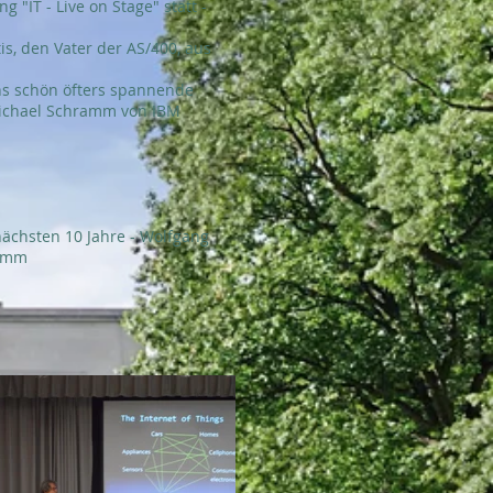
 "IT - Live on Stage" statt -
is, den Vater der AS/400, aus
ns schön öfters spannende
Michael Schramm von IBM
nächsten 10 Jahre - Wolfgang
ramm