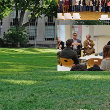
Herzlichen Dank an Dr. Frank Soltis,
Hermann Morgenbesser (BG/BRG Klost
Und ebenfalls Dank den Sponsoren