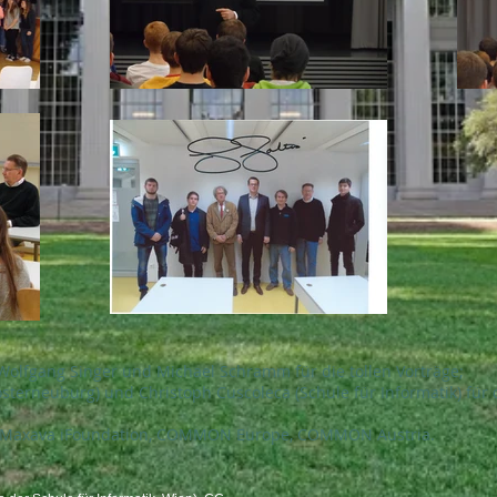
 Wolfgang Singer und Michael Schramm für die tollen Vorträge;
erneuburg) und Christoph Cuscoleca (Schule für Informatik) für d
: Maxava iFoundation, COMMON Europe, COMMON Austria.