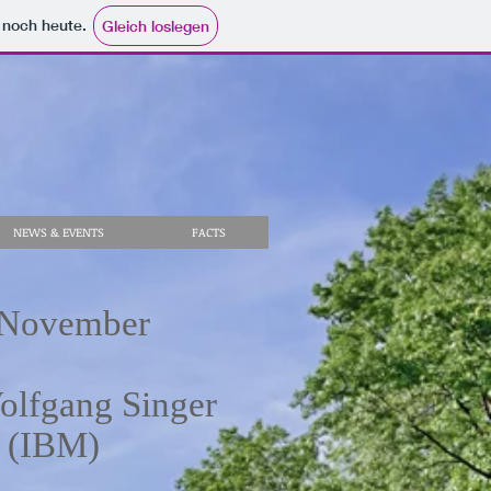
e noch heute.
Gleich loslegen
NEWS & EVENTS
FACTS
. November
Wolfgang Singer
 (IBM)