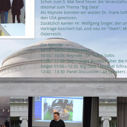
Schon zum 5. Mal fand heuer die Veranstaltung
diesmal zum Thema "Big Data"
Als Keynote konnten wir wieder Dr. Frank Solt
den USA gewinnen.
Zusätzlich kamen Hr. Wolfgang Singer, der u
Vorträge beschert hat, und neu im "Team", 
Österreich.
Die Agenda
10:00 - 10:10 Willkommen
10:10 - 10:55 Keynote - Dr. Frank Soltis
11:00 - 11:45 Technologie Ausblick über die 
Singer 11:50 - 12:35 Big Data - Michael Sch
12:40 - 13:30 Panel Discussion - all Speakers